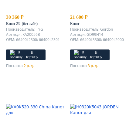
30 360 ₽
21 600 ₽
Капот 23- (без эмбл)
Капот
Производитель: TYG
Производитель: Gordon
Артикул: KA20056B
Артикул: GD99H14
OEM: 66400L2300: 66400L2301
OEM: 66400L3300: 66400L2000
В
В
корзину
корзину
Поставка
2 р. д.
Поставка
3 р. д.