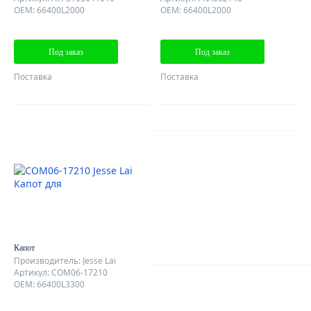
OEM: 66400L2000
OEM: 66400L2000
Под заказ
Под заказ
Поставка
Поставка
AutoDubok
О КОМПАНИИ
ОТЗЫВЫ КЛИЕНТОВ
КОНТАКТЫ
КАРТА САЙТА
Капот
Производитель: Jesse Lai
Артикул: COM06-17210
OEM: 66400L3300
Клиентам
ДОСТАВКА ЗАКАЗА