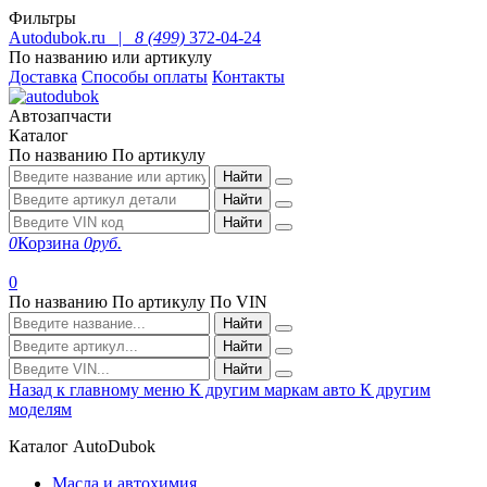
Фильтры
Autodubok.ru |
8 (499)
372-04-24
По названию или артикулу
Доставка
Способы оплаты
Контакты
Автозапчасти
Каталог
По названию
По артикулу
Найти
Найти
Найти
0
Корзина
0
руб.
0
По названию
По артикулу
По VIN
Найти
Найти
Найти
Назад к главному меню
К другим маркам авто
К другим
моделям
Каталог AutoDubok
Масла и автохимия