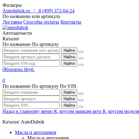
Фильтры
Autodubok.ru |
8 (499)
372-04-24
По названию или артикулу
Доставка
Способы оплаты
Контакты
Автозапчасти
Каталог
По названию
По артикулу
Найти
Найти
Найти
0
Корзина
0
руб.
0
По названию
По артикулу
По VIN
Найти
Найти
Найти
Назад к главному меню
К другим маркам авто
К другим модел
Каталог AutoDubok
Масла и автохимия
Масла и автохимия