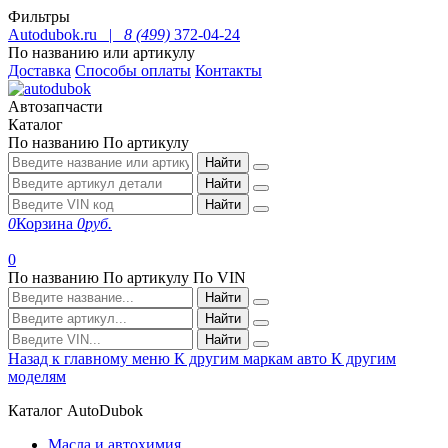
Фильтры
Autodubok.ru |
8 (499)
372-04-24
По названию или артикулу
Доставка
Способы оплаты
Контакты
Автозапчасти
Каталог
По названию
По артикулу
Найти
Найти
Найти
0
Корзина
0
руб.
0
По названию
По артикулу
По VIN
Найти
Найти
Найти
Назад к главному меню
К другим маркам авто
К другим
моделям
Каталог AutoDubok
Масла и автохимия