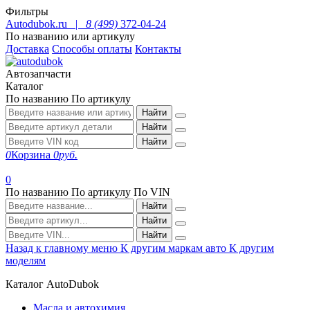
Фильтры
Autodubok.ru |
8 (499)
372-04-24
По названию или артикулу
Доставка
Способы оплаты
Контакты
Автозапчасти
Каталог
По названию
По артикулу
Найти
Найти
Найти
0
Корзина
0
руб.
0
По названию
По артикулу
По VIN
Найти
Найти
Найти
Назад к главному меню
К другим маркам авто
К другим
моделям
Каталог AutoDubok
Масла и автохимия