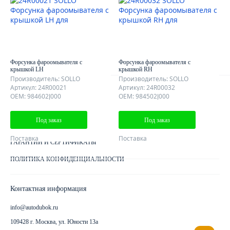
О КОМПАНИИ
ОТЗЫВЫ КЛИЕНТОВ
КОНТАКТЫ
КАРТА САЙТА
Форсунка фароомывателя с
Форсунка фароомывателя с
крышкой LH
крышкой RH
Производитель: SOLLO
Производитель: SOLLO
Артикул: 24R00021
Артикул: 24R00032
Клиентам
OEM: 984602J000
OEM: 984502J000
ДОСТАВКА ЗАКАЗА
Под заказ
Под заказ
КАК ОПЛАТИТЬ ЗАКАЗ
Поставка
Поставка
ГАРАНТИИ И СЕРТИФИКАТЫ
ПОЛИТИКА КОНФИДЕНЦИАЛЬНОСТИ
Контактная информация
info@autodubok.ru
109428 г. Москва, ул. Юности 13а