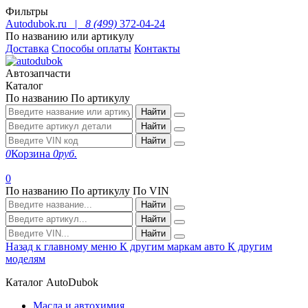
Фильтры
Autodubok.ru |
8 (499)
372-04-24
По названию или артикулу
Доставка
Способы оплаты
Контакты
Автозапчасти
Каталог
По названию
По артикулу
Найти
Найти
Найти
0
Корзина
0
руб.
0
По названию
По артикулу
По VIN
Найти
Найти
Найти
Назад к главному меню
К другим маркам авто
К другим
моделям
Каталог AutoDubok
Масла и автохимия