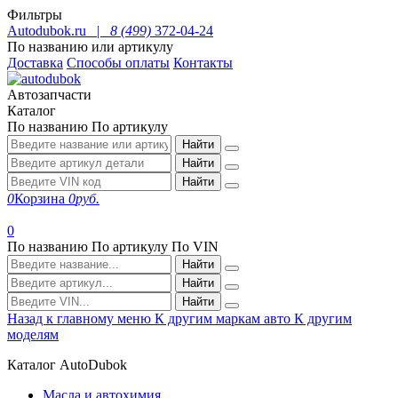
Фильтры
Autodubok.ru |
8 (499)
372-04-24
По названию или артикулу
Доставка
Способы оплаты
Контакты
Автозапчасти
Каталог
По названию
По артикулу
Найти
Найти
Найти
0
Корзина
0
руб.
0
По названию
По артикулу
По VIN
Найти
Найти
Найти
Назад к главному меню
К другим маркам авто
К другим
моделям
Каталог AutoDubok
Масла и автохимия