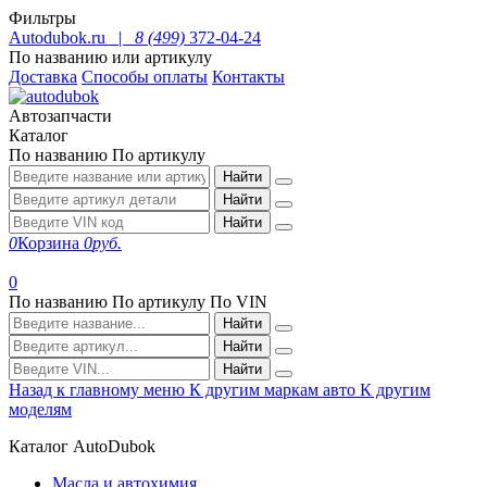
Фильтры
Autodubok.ru |
8 (499)
372-04-24
По названию или артикулу
Доставка
Способы оплаты
Контакты
Автозапчасти
Каталог
По названию
По артикулу
Найти
Найти
Найти
0
Корзина
0
руб.
0
По названию
По артикулу
По VIN
Найти
Найти
Найти
Назад к главному меню
К другим маркам авто
К другим
моделям
Каталог AutoDubok
Масла и автохимия