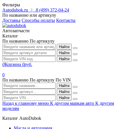
Фильтры
Autodubok.ru |
8 (499)
372-04-24
По названию или артикулу
Доставка
Способы оплаты
Контакты
Автозапчасти
Каталог
По названию
По артикулу
Найти
Найти
Найти
0
Корзина
0
руб.
0
По названию
По артикулу
По VIN
Найти
Найти
Найти
Назад к главному меню
К другим маркам авто
К другим
моделям
Каталог AutoDubok
Масла и автохимия