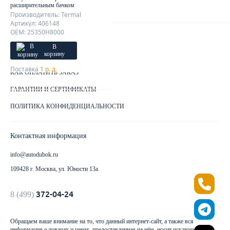
расширительным бачком
КАРТА САЙТА
Производитель: Termal
Артикул: 406148
OEM: 25350H8000
Клиентам
В
корзину
ДОСТАВКА ЗАКАЗА
Поставка
1 р. д.
КАК ОПЛАТИТЬ ЗАКАЗ
ГАРАНТИИ И СЕРТИФИКАТЫ
ПОЛИТИКА КОНФИДЕНЦИАЛЬНОСТИ
Контактная информация
info@autodubok.ru
109428 г. Москва, ул. Юности 13а
372-04-24
8 (499)
Обращаем ваше внимание на то, что данный интернет-сайт, а также вся
информация о товарах и ценах, предоставленная на нём, носит исключительно