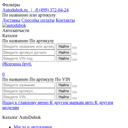
Фильтры
Autodubok.ru |
8 (499)
372-04-24
По названию или артикулу
Доставка
Способы оплаты
Контакты
Автозапчасти
Каталог
По названию
По артикулу
Найти
Найти
Найти
0
Корзина
0
руб.
0
По названию
По артикулу
По VIN
Найти
Найти
Найти
Назад к главному меню
К другим маркам авто
К другим
моделям
Каталог AutoDubok
Масла и автохимия