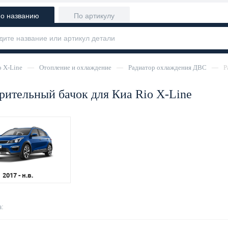
о названию
По артикулу
o X-Line
—
Отопление и охлаждение
—
Радиатор охлаждения ДВС
—
Р
ительный бачок для Киа Rio X-Line
2017 - н.в.
: