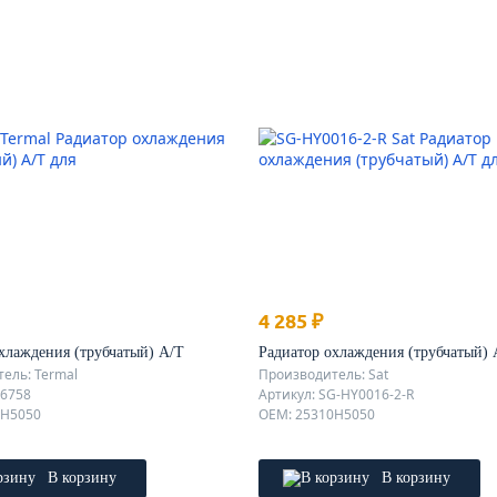
4 285 ₽
хлаждения (трубчатый) А/Т
Радиатор охлаждения (трубчатый) 
ель: Termal
Производитель: Sat
36758
Артикул: SG-HY0016-2-R
0H5050
OEM: 25310H5050
В корзину
В корзину