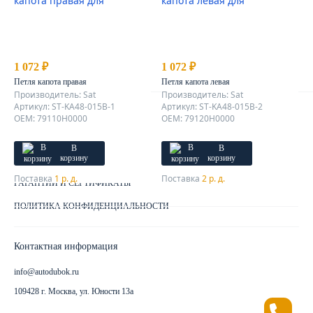
О КОМПАНИИ
ОТЗЫВЫ КЛИЕНТОВ
КОНТАКТЫ
1 072 ₽
1 072 ₽
КАРТА САЙТА
Петля капота правая
Петля капота левая
Производитель: Sat
Производитель: Sat
Артикул: ST-KA48-015B-1
Артикул: ST-KA48-015B-2
Клиентам
OEM: 79110H0000
OEM: 79120H0000
ДОСТАВКА ЗАКАЗА
В
В
корзину
корзину
КАК ОПЛАТИТЬ ЗАКАЗ
Поставка
1 р. д.
Поставка
2 р. д.
ГАРАНТИИ И СЕРТИФИКАТЫ
ПОЛИТИКА КОНФИДЕНЦИАЛЬНОСТИ
Контактная информация
info@autodubok.ru
109428 г. Москва, ул. Юности 13а