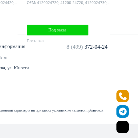
OEM: 4120024410, 41200-24410, 4120024420, 41200-24420, 4142124300, 41421-24300, 4142124350, 41421-24350, 4142124550, 41421-24550
OEM: 4120024720, 41200-24720, 4120024730, 41200-24730, 4142124300, 41421-24300, 4142124350, 41421-24350, 4142124550, 41421-24550
Под заказ
Поставка
 информация
8 (499)
372-04-24
k.ru
ква, ул. Юности
ационный характер и ни при каких условиях не является публичной