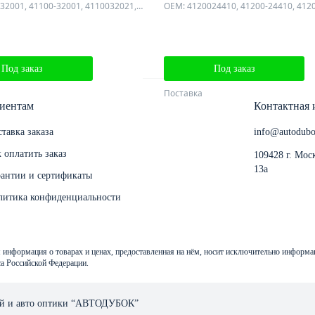
OEM: 4110032001, 41100-32001, 4110032021, 41100-32021, 4130032001, 41300-32001, 4130032021, 41300-32021, 4142123010, 41421-23010, 4142123020, 41421-23020, 4142132000, 41421-32000
Под заказ
Под заказ
Поставка
иентам
Контактная
тавка заказа
info@autodubo
 оплатить заказ
109428 г. Мос
13а
рантии и сертификаты
литика конфиденциальности
ся информация о товарах и ценах, предоставленная на нём, носит исключительно информ
а Российской Федерации.
тей и авто оптики “АВТОДУБОК”