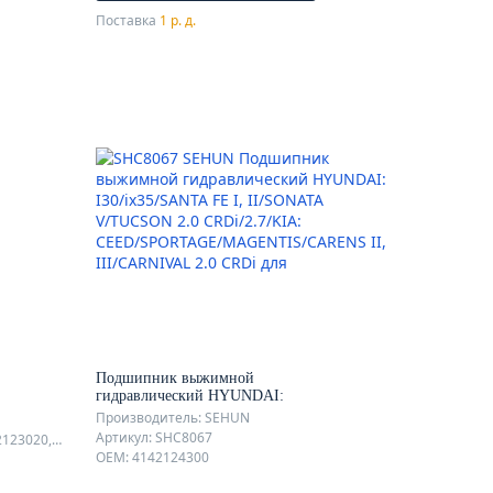
Поставка
1 р. д.
Подшипник выжимной
гидравлический HYUNDAI:
I30/ix35/SANTA FE I, II/SONATA
Производитель: SEHUN
V/TUCSON 2.0 CRDi/2.7/KIA:
Артикул: SHC8067
OEM: 4142123010, 41421-23010, 4142123020, 41421-23020
CEED/SPORTAGE/MAGENTIS/CARENS
OEM: 4142124300
II, III/CARNIVAL 2.0 CRDi