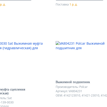
р. д.
Поставка
1 р. д.
Выжимной подшипник
Производитель: Polcar
муфта сцепления
Артикул: VA804231
еская)
ель: Sat
T-139-0030
02D500