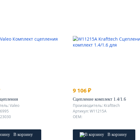
9 106 ₽
сцепления
Сцепление комплект 1.4/1.6
ель: Valeo
Производитель: Krafttech
26995
Артикул: W11215A
023030
OEM:
В корзину
В корзину