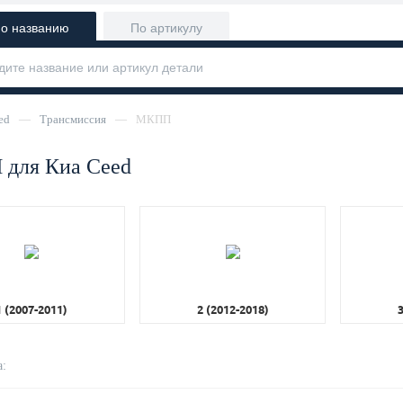
о названию
По артикулу
ed
—
Трансмиссия
—
МКПП
для Киа Ceed
1 (2007-2011)
2 (2012-2018)
3
: