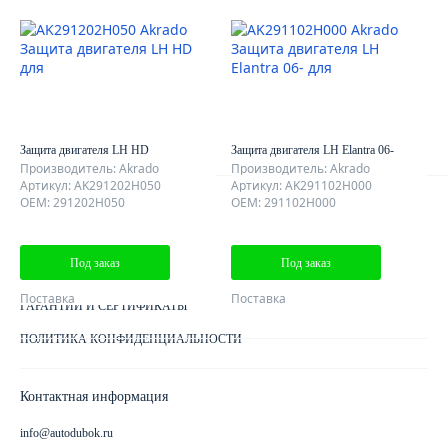
AutoDubok
О КОМПАНИИ
ОТЗЫВЫ КЛИЕНТОВ
КОНТАКТЫ
КАРТА САЙТА
Защита двигателя LH HD
Защита двигателя LH Elantra 06-
Производитель: Akrado
Производитель: Akrado
Артикул: AK291202H050
Артикул: AK291102H000
OEM: 291202H050
OEM: 291102H000
Клиентам
ДОСТАВКА ЗАКАЗА
Под заказ
Под заказ
КАК ОПЛАТИТЬ ЗАКАЗ
Поставка
Поставка
ГАРАНТИИ И СЕРТИФИКАТЫ
ПОЛИТИКА КОНФИДЕНЦИАЛЬНОСТИ
Контактная информация
info@autodubok.ru