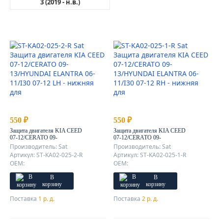
3 (2019 - н.в.)
550 ₽
550 ₽
Защита двигателя KIA CEED
Защита двигателя KIA CEED
07-12/CERATO 09-
07-12/CERATO 09-
13/HYUNDAI ELANTRA 06-
13/HYUNDAI ELANTRA 06-
Производитель: Sat
Производитель: Sat
11/I30 07-12 LH - нижняя
11/I30 07-12 RH - нижняя
Артикул: ST-KA02-025-2-R
Артикул: ST-KA02-025-1-R
OEM:
OEM:
В
В
корзину
корзину
Поставка
1 р. д.
Поставка
2 р. д.