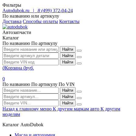
Фильтры
Autodubok.ru |
8 (499)
372-04-24
По названию или артикулу
Доставка
Способы оплаты
Контакты
Автозапчасти
Каталог
По названию
По артикулу
Найти
Найти
Найти
0
Корзина
0
руб.
0
По названию
По артикулу
По VIN
Найти
Найти
Найти
Назад к главному меню
К другим маркам авто
К другим
моделям
Каталог AutoDubok
Масла и автохимия