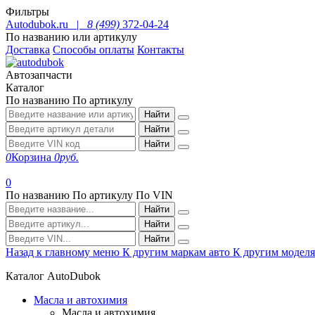
Фильтры
Autodubok.ru |
8 (499)
372-04-24
По названию или артикулу
Доставка
Способы оплаты
Контакты
Автозапчасти
Каталог
По названию
По артикулу
Найти
Найти
Найти
0
Корзина
0
руб.
0
По названию
По артикулу
По VIN
Найти
Найти
Найти
Назад к главному меню
К другим маркам авто
К другим модел
Каталог AutoDubok
Масла и автохимия
Масла и автохимия