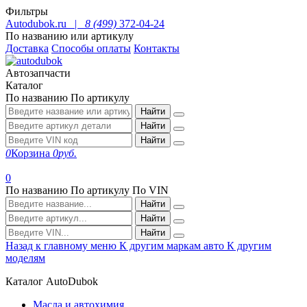
Фильтры
Autodubok.ru |
8 (499)
372-04-24
По названию или артикулу
Доставка
Способы оплаты
Контакты
Автозапчасти
Каталог
По названию
По артикулу
Найти
Найти
Найти
0
Корзина
0
руб.
0
По названию
По артикулу
По VIN
Найти
Найти
Найти
Назад к главному меню
К другим маркам авто
К другим
моделям
Каталог AutoDubok
Масла и автохимия