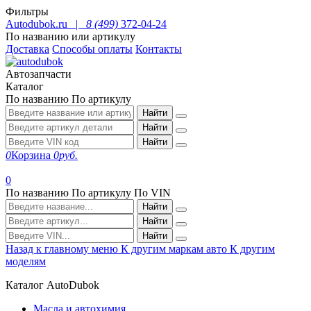
Фильтры
Autodubok.ru |
8 (499)
372-04-24
По названию или артикулу
Доставка
Способы оплаты
Контакты
Автозапчасти
Каталог
По названию
По артикулу
Найти
Найти
Найти
0
Корзина
0
руб.
0
По названию
По артикулу
По VIN
Найти
Найти
Найти
Назад к главному меню
К другим маркам авто
К другим
моделям
Каталог AutoDubok
Масла и автохимия