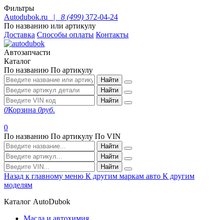
Фильтры
Autodubok.ru |
8 (499)
372-04-24
По названию или артикулу
Доставка
Способы оплаты
Контакты
Автозапчасти
Каталог
По названию
По артикулу
Найти
Найти
Найти
0
Корзина
0
руб.
0
По названию
По артикулу
По VIN
Найти
Найти
Найти
Назад к главному меню
К другим маркам авто
К другим
моделям
Каталог AutoDubok
Масла и автохимия