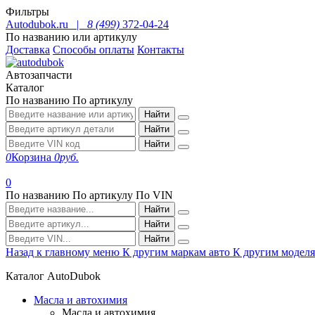
Фильтры
Autodubok.ru |
8 (499)
372-04-24
По названию или артикулу
Доставка
Способы оплаты
Контакты
Автозапчасти
Каталог
По названию
По артикулу
Найти
Найти
Найти
0
Корзина
0
руб.
0
По названию
По артикулу
По VIN
Найти
Найти
Найти
Назад к главному меню
К другим маркам авто
К другим модел
Каталог AutoDubok
Масла и автохимия
Масла и автохимия