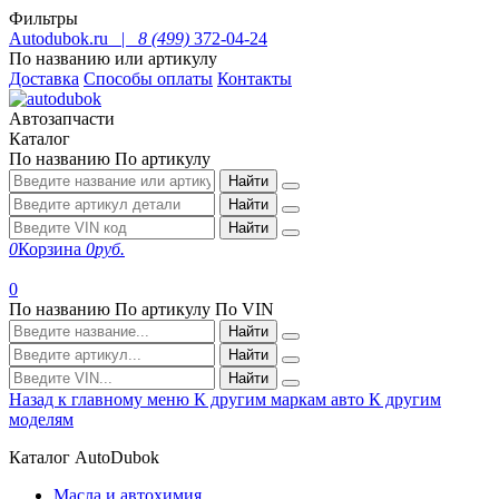
Фильтры
Autodubok.ru |
8 (499)
372-04-24
По названию или артикулу
Доставка
Способы оплаты
Контакты
Автозапчасти
Каталог
По названию
По артикулу
Найти
Найти
Найти
0
Корзина
0
руб.
0
По названию
По артикулу
По VIN
Найти
Найти
Найти
Назад к главному меню
К другим маркам авто
К другим
моделям
Каталог AutoDubok
Масла и автохимия