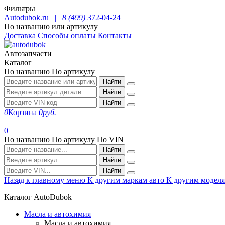
Фильтры
Autodubok.ru |
8 (499)
372-04-24
По названию или артикулу
Доставка
Способы оплаты
Контакты
Автозапчасти
Каталог
По названию
По артикулу
Найти
Найти
Найти
0
Корзина
0
руб.
0
По названию
По артикулу
По VIN
Найти
Найти
Найти
Назад к главному меню
К другим маркам авто
К другим модел
Каталог AutoDubok
Масла и автохимия
Масла и автохимия