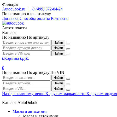
Фильтры
Autodubok.ru |
8 (499)
372-04-24
По названию или артикулу
Доставка
Способы оплаты
Контакты
Автозапчасти
Каталог
По названию
По артикулу
Найти
Найти
Найти
0
Корзина
0
руб.
0
По названию
По артикулу
По VIN
Найти
Найти
Найти
Назад к главному меню
К другим маркам авто
К другим модел
Каталог AutoDubok
Масла и автохимия
Масла и автохимия