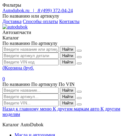
Фильтры
Autodubok.ru |
8 (499)
372-04-24
По названию или артикулу
Доставка
Способы оплаты
Контакты
Автозапчасти
Каталог
По названию
По артикулу
Найти
Найти
Найти
0
Корзина
0
руб.
0
По названию
По артикулу
По VIN
Найти
Найти
Найти
Назад к главному меню
К другим маркам авто
К другим
моделям
Каталог AutoDubok
Масла и автохимия