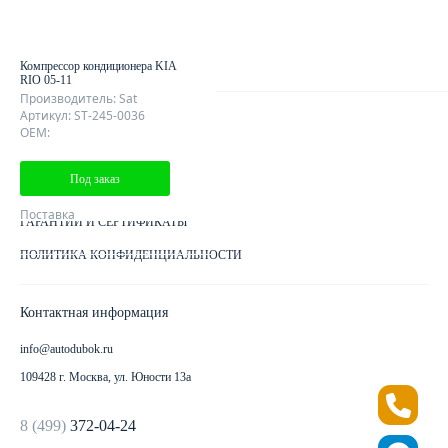
КОНТАКТЫ
КАРТА САЙТА
Компрессор кондиционера KIA
RIO 05-11
Производитель: Sat
Артикул: ST-245-0036
Клиентам
OEM:
ДОСТАВКА ЗАКАЗА
Под заказ
КАК ОПЛАТИТЬ ЗАКАЗ
Поставка
ГАРАНТИИ И СЕРТИФИКАТЫ
ПОЛИТИКА КОНФИДЕНЦИАЛЬНОСТИ
Контактная информация
info@autodubok.ru
109428 г. Москва, ул. Юности 13а
8 (499)
372-04-24