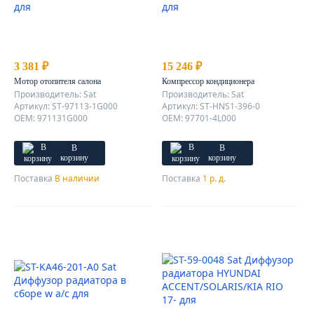
3 381 ₽
15 246 ₽
Мотор отопителя салона
Компрессор кондиционера
Производитель: Sat
Производитель: Sat
Артикул: ST-97113-1G000
Артикул: ST-HNS1-396-0
OEM: 971131G000
OEM: 97701-4L000
В
В
корзину
корзину
Поставка
В наличии
Поставка
1 р. д.