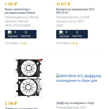
1 505 ₽
31 617 ₽
Кожух вентилятора с
Компрессор кондиционера KIA
расширительным бачком
RIO II 05-
Производитель: Termal
Производитель: LUZAR
Артикул: 406148
Артикул: LCAC 0851
OEM: 25350H8000
OEM:
В
В
корзину
корзину
Поставка
1 р. д.
Поставка
2 р. д.
Диффузор охлаждения в сборе
2 786 ₽
Производитель: ACS
Диффузор охлаждения без