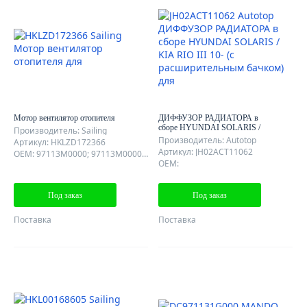
Мотор вентилятор отопителя
ДИФФУЗОР РАДИАТОРА в
сборе HYUNDAI SOLARIS /
Производитель: Sailing
KIA RIO III 10- (с
Производитель: Autotop
Артикул: HKLZD172366
расширительным бачком)
Артикул: JH02ACT11062
OEM: 97113M0000; 97113M0000QQH; 97113M0000QQK;
OEM:
Под заказ
Под заказ
Поставка
Поставка