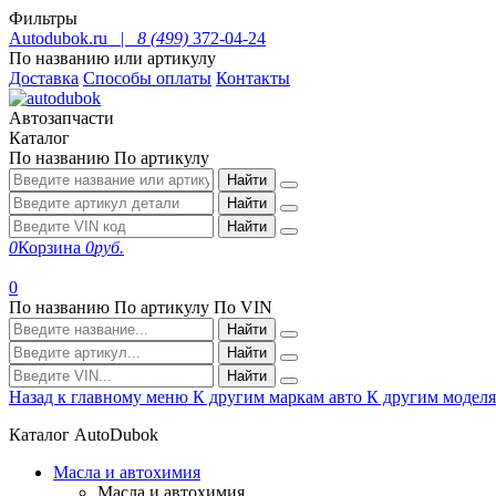
Фильтры
Autodubok.ru |
8 (499)
372-04-24
По названию или артикулу
Доставка
Способы оплаты
Контакты
Автозапчасти
Каталог
По названию
По артикулу
Найти
Найти
Найти
0
Корзина
0
руб.
0
По названию
По артикулу
По VIN
Найти
Найти
Найти
Назад к главному меню
К другим маркам авто
К другим модел
Каталог AutoDubok
Масла и автохимия
Масла и автохимия