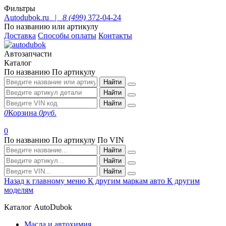
Фильтры
Autodubok.ru |
8 (499)
372-04-24
По названию или артикулу
Доставка
Способы оплаты
Контакты
Автозапчасти
Каталог
По названию
По артикулу
Найти
Найти
Найти
0
Корзина
0
руб.
0
По названию
По артикулу
По VIN
Найти
Найти
Найти
Назад к главному меню
К другим маркам авто
К другим
моделям
Каталог AutoDubok
Масла и автохимия