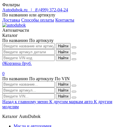
Фильтры
Autodubok.ru |
8 (499)
372-04-24
По названию или артикулу
Доставка
Способы оплаты
Контакты
Автозапчасти
Каталог
По названию
По артикулу
Найти
Найти
Найти
0
Корзина
0
руб.
0
По названию
По артикулу
По VIN
Найти
Найти
Найти
Назад к главному меню
К другим маркам авто
К другим
моделям
Каталог AutoDubok
Масла и автохимия