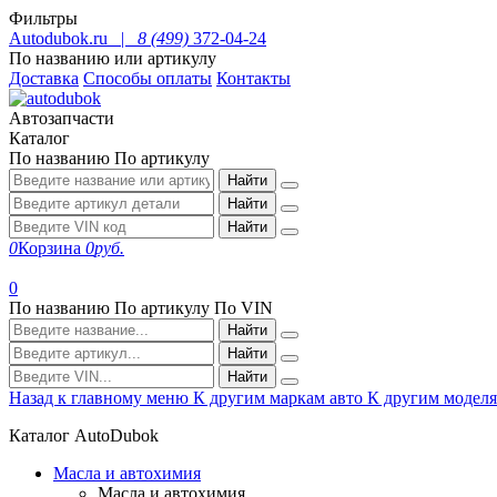
Фильтры
Autodubok.ru |
8 (499)
372-04-24
По названию или артикулу
Доставка
Способы оплаты
Контакты
Автозапчасти
Каталог
По названию
По артикулу
Найти
Найти
Найти
0
Корзина
0
руб.
0
По названию
По артикулу
По VIN
Найти
Найти
Найти
Назад к главному меню
К другим маркам авто
К другим модел
Каталог AutoDubok
Масла и автохимия
Масла и автохимия