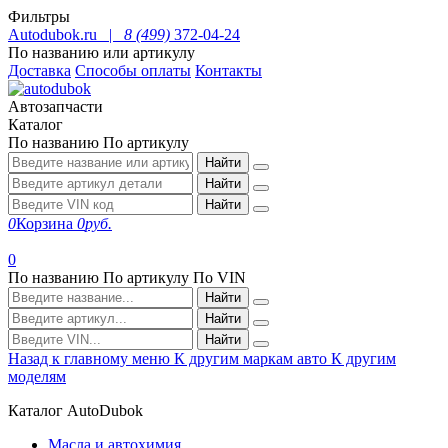
Фильтры
Autodubok.ru |
8 (499)
372-04-24
По названию или артикулу
Доставка
Способы оплаты
Контакты
Автозапчасти
Каталог
По названию
По артикулу
Найти
Найти
Найти
0
Корзина
0
руб.
0
По названию
По артикулу
По VIN
Найти
Найти
Найти
Назад к главному меню
К другим маркам авто
К другим
моделям
Каталог AutoDubok
Масла и автохимия