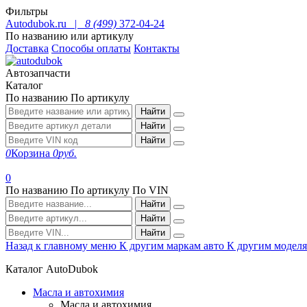
Фильтры
Autodubok.ru |
8 (499)
372-04-24
По названию или артикулу
Доставка
Способы оплаты
Контакты
Автозапчасти
Каталог
По названию
По артикулу
Найти
Найти
Найти
0
Корзина
0
руб.
0
По названию
По артикулу
По VIN
Найти
Найти
Найти
Назад к главному меню
К другим маркам авто
К другим модел
Каталог AutoDubok
Масла и автохимия
Масла и автохимия