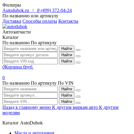
Фильтры
Autodubok.ru |
8 (499)
372-04-24
По названию или артикулу
Доставка
Способы оплаты
Контакты
Автозапчасти
Каталог
По названию
По артикулу
Найти
Найти
Найти
0
Корзина
0
руб.
0
По названию
По артикулу
По VIN
Найти
Найти
Найти
Назад к главному меню
К другим маркам авто
К другим
моделям
Каталог AutoDubok
Масла и автохимия