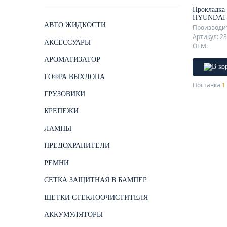
Прокладка 
HYUNDAI 
АВТО ЖИДКОСТИ
07-/KIA O
Производит
G4KE 2,4
Артикул: 2
АКСЕССУАРЫ
OEM:
АРОМАТИЗАТОР
ГОФРА ВЫХЛОПА
Поставка
1 
ГРУЗОВИКИ
КРЕПЕЖИ
ЛАМПЫ
ПРЕДОХРАНИТЕЛИ
РЕМНИ
СЕТКА ЗАЩИТНАЯ В БАМПЕР
ЩЕТКИ СТЕКЛООЧИСТИТЕЛЯ
АККУМУЛЯТОРЫ