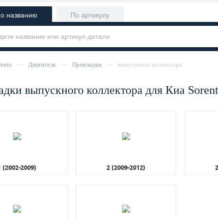
о названию
По артикулу
rento
—
Двигатель
—
Прокладки
—
выпускного коллектора
дки выпускного коллектора для Киа Soren
1 (2002-2009)
2 (2009-2012)