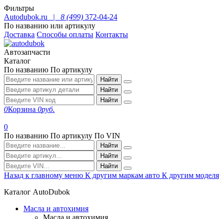
Фильтры
Autodubok.ru |
8 (499)
372-04-24
По названию или артикулу
Доставка
Способы оплаты
Контакты
Автозапчасти
Каталог
По названию
По артикулу
Найти
Найти
Найти
0
Корзина
0
руб.
0
По названию
По артикулу
По VIN
Найти
Найти
Найти
Назад к главному меню
К другим маркам авто
К другим модел
Каталог AutoDubok
Масла и автохимия
Масла и автохимия