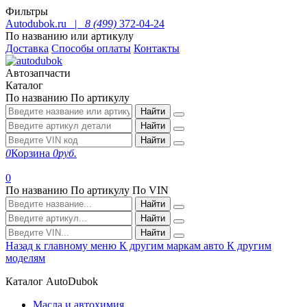
Фильтры
Autodubok.ru |
8 (499)
372-04-24
По названию или артикулу
Доставка
Способы оплаты
Контакты
Автозапчасти
Каталог
По названию
По артикулу
Найти
Найти
Найти
0
Корзина
0
руб.
0
По названию
По артикулу
По VIN
Найти
Найти
Найти
Назад к главному меню
К другим маркам авто
К другим
моделям
Каталог AutoDubok
Масла и автохимия