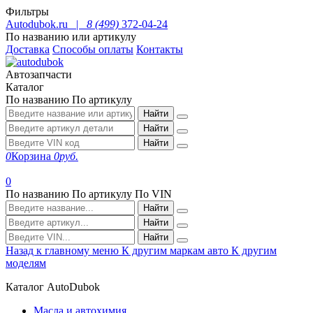
Фильтры
Autodubok.ru |
8 (499)
372-04-24
По названию или артикулу
Доставка
Способы оплаты
Контакты
Автозапчасти
Каталог
По названию
По артикулу
Найти
Найти
Найти
0
Корзина
0
руб.
0
По названию
По артикулу
По VIN
Найти
Найти
Найти
Назад к главному меню
К другим маркам авто
К другим
моделям
Каталог AutoDubok
Масла и автохимия