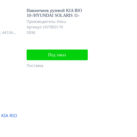
Наконечник рулевой KIA RIO
10-/HYUNDAI SOLARIS 11-
Производитель: Hosu
Артикул: HSTRE0179
OEM: 4410A005; 4410A025; 4410A095; 4410A247; 4410A259; 4422A012; 4422A048; 4422A058; 4422A076;
OEM:
Под заказ
Поставка