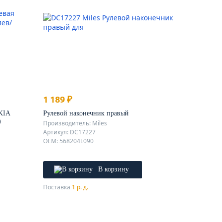
1 189 ₽
KIA
Рулевой наконечник правый
)
Производитель: Miles
Артикул: DC17227
OEM: 568204L090
В корзину
Поставка
1 р. д.