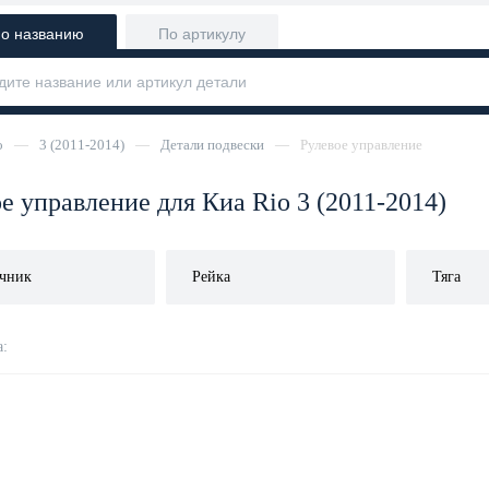
о названию
По артикулу
o
—
3 (2011-2014)
—
Детали подвески
—
Рулевое управление
е управление для Киа Rio 3 (2011-2014)
чник
Рейка
Тяга
: