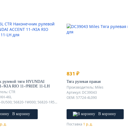
831 ₽
к рулевой тяги HYUNDAI
Тяга рулевая правая
-/KIA RIO 11-/PRIDE 11-LH
Производитель: Miles
ель: CTR
Артикул: DC39043
EKH-46L
OEM: 57724-4L090
OEM: 56820-0U500; 56820-1W000; 56820-1R501;
В корзину
В корзину
р. д.
Поставка
1 р. д.