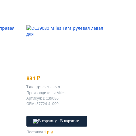
831 ₽
Тяга рулевая левая
Производитель: Miles
Артикул: DC39080
OEM: 57724-4L000
В корзину
Поставка
1 р. д.