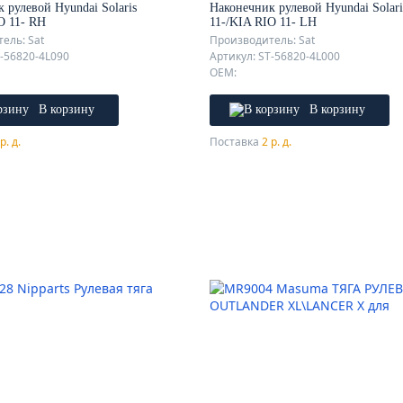
 рулевой Hyundai Solaris
Наконечник рулевой Hyundai Solari
O 11- RH
11-/KIA RIO 11- LH
ель: Sat
Производитель: Sat
T-56820-4L090
Артикул: ST-56820-4L000
OEM:
В корзину
В корзину
р. д.
Поставка
2 р. д.