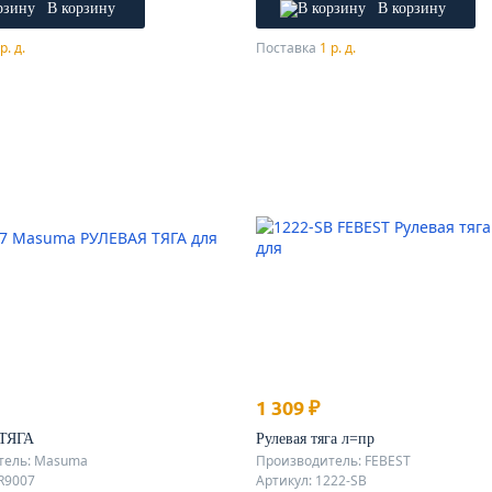
В корзину
В корзину
р. д.
Поставка
1 р. д.
1 309 ₽
ТЯГА
Рулевая тяга л=пр
тель: Masuma
Производитель: FEBEST
R9007
Артикул: 1222-SB