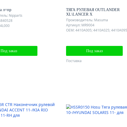
га л=пр
ТЯГА РУЛЕВАЯ OUTLANDER
XL\LANCER X
ель: Nipparts
Производитель: Masuma
4840528
Артикул: MR9004
4L000
Под заказ
Под заказ
Поставка