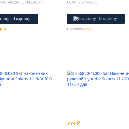
048; 4422A058; 4422A076;
OEM: 57724-4L000
В корзину
В корзину
р. д.
Поставка
2 р. д.
774 ₽