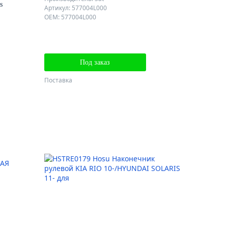
s
Артикул: 577004L000
OEM: 577004L000
Под заказ
Поставка