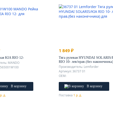
1 849 ₽
вая KIA RIO 12-
Тяга рулевая HYUNDAI SOLARIS/
RIO 10- лев/прав.(без наконечника
тель: MANDO
Производитель: Lemforder
X565001W100
Артикул: 36737 01
OEM:
В корзину
В корзину
р. д.
Поставка
1 р. д.