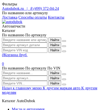
Фильтры
Autodubok.ru |
8 (499)
372-04-24
По названию или артикулу
Доставка
Способы оплаты
Контакты
Автозапчасти
Каталог
По названию
По артикулу
Найти
Найти
Найти
0
Корзина
0
руб.
0
По названию
По артикулу
По VIN
Найти
Найти
Найти
Назад к главному меню
К другим маркам авто
К другим
моделям
Каталог AutoDubok
Масла и автохимия