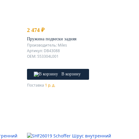
2 474 ₽
Пружина подвески задняя
Производитель: Miles
Артикул: DB43088
OEM: 553304L001
В корзину
Поставка
1 р. д.