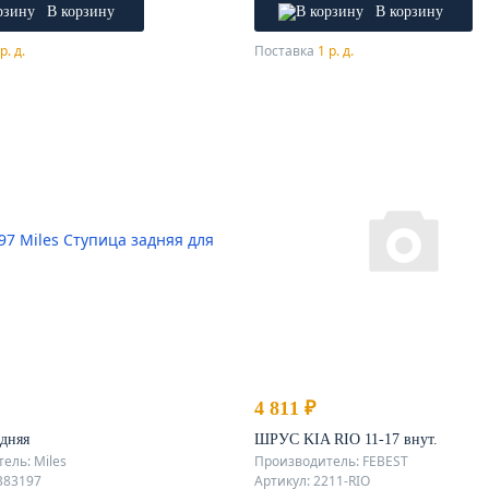
В корзину
В корзину
р. д.
Поставка
1 р. д.
4 811 ₽
дняя
ШРУС KIA RIO 11-17 внут.
ель: Miles
Производитель: FEBEST
B83197
Артикул: 2211-RIO