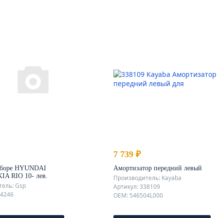
7 739 ₽
сборе HYUNDAI
Амортизатор передний левый
IA RIO 10- лев.
Производитель: Kayaba
ель: Gsp
Артикул: 338109
24246
OEM: 546504L000