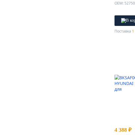
OEM: 5275
Поставка
1 
4 388 ₽