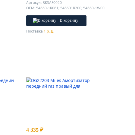
Артикул: BKSAF0020
OEM: 54660-1R061; 546601R200; 54660-1W001; 54660-1W050; 546601W052; 54660-1W052; 546601W080; 546601W210; 546601W260; 546600U151; 546604Y000; 546604Y101; 54660-4Y101; 54660-4L000; 54660-1R001; 546601R061; 54660-0u151; 546604Y100; 54660-4L100; 546604L101; 54660-4L101; 546601R001; 546601R101; 546601R201; 546601W050; 54660-1W080; 546600U101; 54660-4Y000; 54660-4Y100; 546601R000; 54660-1R000; 54660-1R101; 54660-1R200; 54660-1R201; 546601W001; 54660-1W210; 54660-1W260; 54660-0U101; 546604L100; 54660-1W200; 54660-1W250; 51661-1H000; 54660-1W051; 54660-1W400; 54660-1W000; 54660-1W030;
В корзину
Поставка
1 р. д.
4 335 ₽