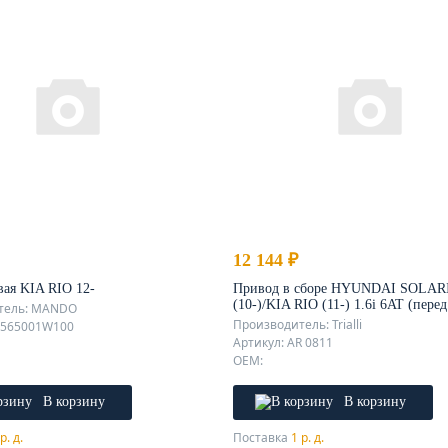
12 144 ₽
вая KIA RIO 12-
Привод в сборе HYUNDAI SOLAR
(10-)/KIA RIO (11-) 1.6i 6AT (перед
тель: MANDO
прав.)
Производитель: Trialli
X565001W100
Артикул: AR 0811
OEM:
В корзину
В корзину
р. д.
Поставка
1 р. д.