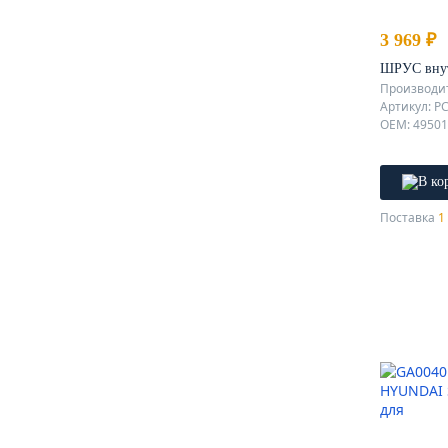
3 969 ₽
ШРУС вну
Производит
Артикул: P
OEM: 4950
Поставка
1 