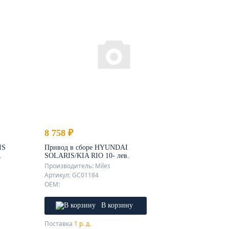
8 758 ₽
IS
Привод в сборе HYUNDAI
.
SOLARIS/KIA RIO 10- лев.
Производитель: Miles
Артикул: GC01184
OEM:
В корзину
Поставка
1 р. д.