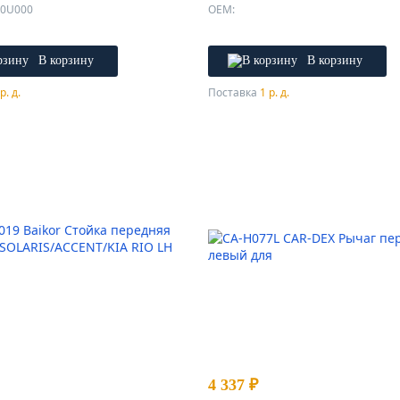
00U000
OEM:
В корзину
В корзину
р. д.
Поставка
1 р. д.
4 337 ₽