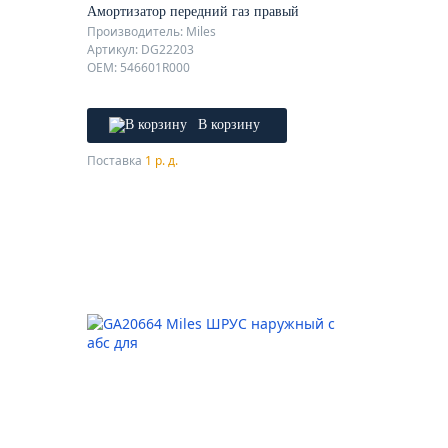
Амортизатор передний газ правый
Производитель: Miles
Артикул: DG22203
OEM: 546601R000
В корзину
Поставка
1 р. д.