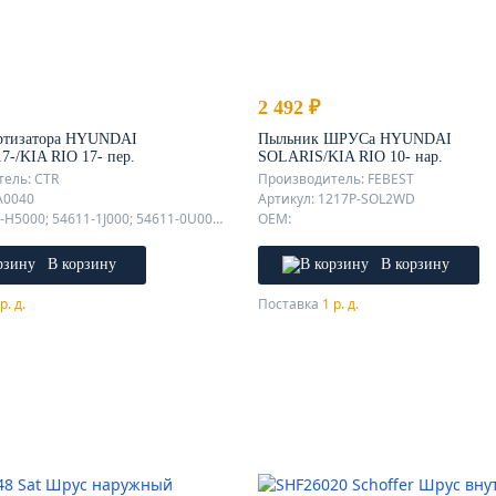
2 492 ₽
ртизатора HYUNDAI
Пыльник ШРУСа HYUNDAI
-/KIA RIO 17- пер.
SOLARIS/KIA RIO 10- нар.
ель: CTR
Производитель: FEBEST
A0040
Артикул: 1217P-SOL2WD
OEM: 54611-H5000; 54611-1J000; 54611-0U000; 546111J000; 54611-1W000; 54611-1J050; 54611-1W000; 54611-1J000; 54611-1J050;
OEM:
В корзину
В корзину
р. д.
Поставка
1 р. д.