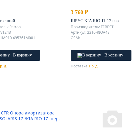
3 760 ₽
тренний
ШРУС KIA RIO 11-17 нар.
ель: Patron
Производитель: FEBEST
CV1243
Артикул: 2210-RIOA48
11M010 495361M001
OEM:
В корзину
В корзину
р. д.
Поставка
1 р. д.