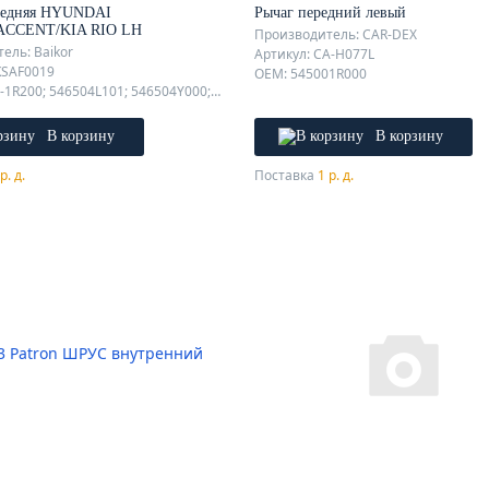
редняя HYUNDAI
Рычаг передний левый
ACCENT/KIA RIO LH
Производитель: CAR-DEX
ель: Baikor
Артикул: CA-H077L
KSAF0019
OEM: 545001R000
OEM: 54650-1R200; 546504L101; 546504Y000; 546501R001; 546501R101; 54650-1R101; 546501W001; 546500U101; 54650-4L000; 54650-4L101; 54650-4Y000; 54650-4Y100; 546501R000; 54650-1R001; 54650-1R061; 546501R201; 546500U151; 54650-0u151; 54650-4Y101; 54650-1R000; 546501R061; 546501R200; 54650-1R201; 54650-1W001; 54650-0U101; 546504L100; 54650-4L100; 546504Y100; 546504Y101; 54650-1W250; 54650-1W051; 54650-1W200; 51651-1H000; 54650-1W000; 54650-1W400; 54650-1W030;
В корзину
В корзину
р. д.
Поставка
1 р. д.