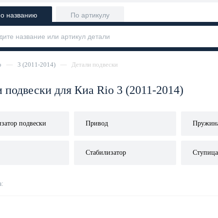
о названию
По артикулу
o
—
3 (2011-2014)
—
Детали подвески
 подвески для Киа Rio 3 (2011-2014)
затор подвески
Привод
Пружин
Стабилизатор
Ступица
: