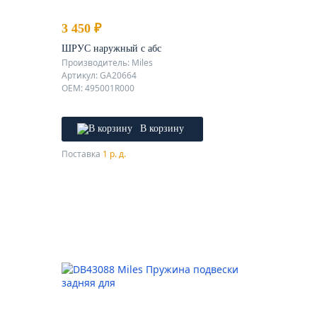
3 450 ₽
ШРУС наружный с абс
Производитель: Miles
Артикул: GA20664
OEM: 495001R000
В корзину
Поставка
1 р. д.