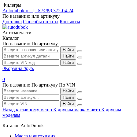
Фильтры
Autodubok.ru |
8 (499)
372-04-24
По названию или артикулу
Доставка
Способы оплаты
Контакты
Автозапчасти
Каталог
По названию
По артикулу
Найти
Найти
Найти
0
Корзина
0
руб.
0
По названию
По артикулу
По VIN
Найти
Найти
Найти
Назад к главному меню
К другим маркам авто
К другим
моделям
Каталог AutoDubok
Масла и автохимия