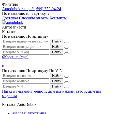
Фильтры
Autodubok.ru |
8 (499)
372-04-24
По названию или артикулу
Доставка
Способы оплаты
Контакты
Автозапчасти
Каталог
По названию
По артикулу
Найти
Найти
Найти
0
Корзина
0
руб.
0
По названию
По артикулу
По VIN
Найти
Найти
Найти
Назад к главному меню
К другим маркам авто
К другим
моделям
Каталог AutoDubok
Масла и автохимия