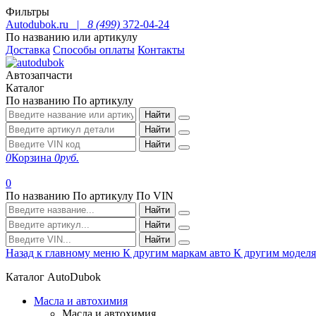
Фильтры
Autodubok.ru |
8 (499)
372-04-24
По названию или артикулу
Доставка
Способы оплаты
Контакты
Автозапчасти
Каталог
По названию
По артикулу
Найти
Найти
Найти
0
Корзина
0
руб.
0
По названию
По артикулу
По VIN
Найти
Найти
Найти
Назад к главному меню
К другим маркам авто
К другим модел
Каталог AutoDubok
Масла и автохимия
Масла и автохимия