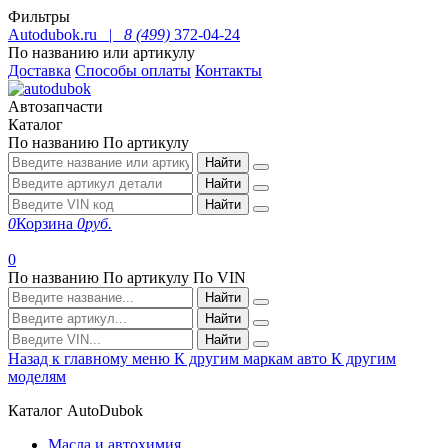
Фильтры
Autodubok.ru |
8 (499)
372-04-24
По названию или артикулу
Доставка
Способы оплаты
Контакты
Автозапчасти
Каталог
По названию
По артикулу
Найти
Найти
Найти
0
Корзина
0
руб.
0
По названию
По артикулу
По VIN
Найти
Найти
Найти
Назад к главному меню
К другим маркам авто
К другим
моделям
Каталог AutoDubok
Масла и автохимия