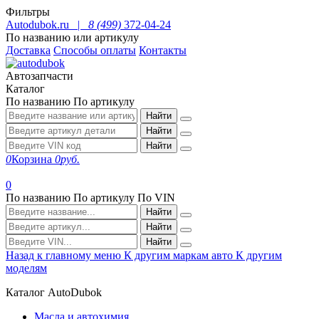
Фильтры
Autodubok.ru |
8 (499)
372-04-24
По названию или артикулу
Доставка
Способы оплаты
Контакты
Автозапчасти
Каталог
По названию
По артикулу
Найти
Найти
Найти
0
Корзина
0
руб.
0
По названию
По артикулу
По VIN
Найти
Найти
Найти
Назад к главному меню
К другим маркам авто
К другим
моделям
Каталог AutoDubok
Масла и автохимия