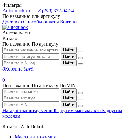
Фильтры
Autodubok.ru |
8 (499)
372-04-24
По названию или артикулу
Доставка
Способы оплаты
Контакты
Автозапчасти
Каталог
По названию
По артикулу
Найти
Найти
Найти
0
Корзина
0
руб.
0
По названию
По артикулу
По VIN
Найти
Найти
Найти
Назад к главному меню
К другим маркам авто
К другим
моделям
Каталог AutoDubok
Масла и автохимия