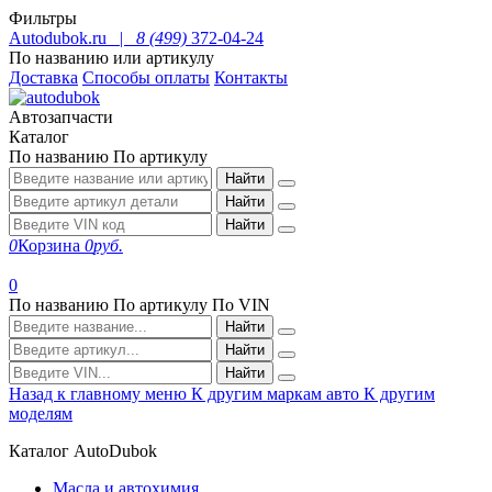
Фильтры
Autodubok.ru |
8 (499)
372-04-24
По названию или артикулу
Доставка
Способы оплаты
Контакты
Автозапчасти
Каталог
По названию
По артикулу
Найти
Найти
Найти
0
Корзина
0
руб.
0
По названию
По артикулу
По VIN
Найти
Найти
Найти
Назад к главному меню
К другим маркам авто
К другим
моделям
Каталог AutoDubok
Масла и автохимия