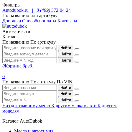
Фильтры
Autodubok.ru |
8 (499)
372-04-24
По названию или артикулу
Доставка
Способы оплаты
Контакты
Автозапчасти
Каталог
По названию
По артикулу
Найти
Найти
Найти
0
Корзина
0
руб.
0
По названию
По артикулу
По VIN
Найти
Найти
Найти
Назад к главному меню
К другим маркам авто
К другим
моделям
Каталог AutoDubok
Масла и автохимия