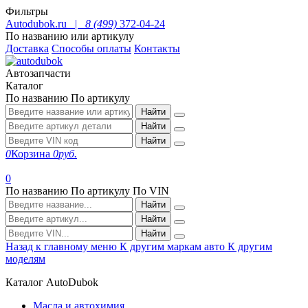
Фильтры
Autodubok.ru |
8 (499)
372-04-24
По названию или артикулу
Доставка
Способы оплаты
Контакты
Автозапчасти
Каталог
По названию
По артикулу
Найти
Найти
Найти
0
Корзина
0
руб.
0
По названию
По артикулу
По VIN
Найти
Найти
Найти
Назад к главному меню
К другим маркам авто
К другим
моделям
Каталог AutoDubok
Масла и автохимия